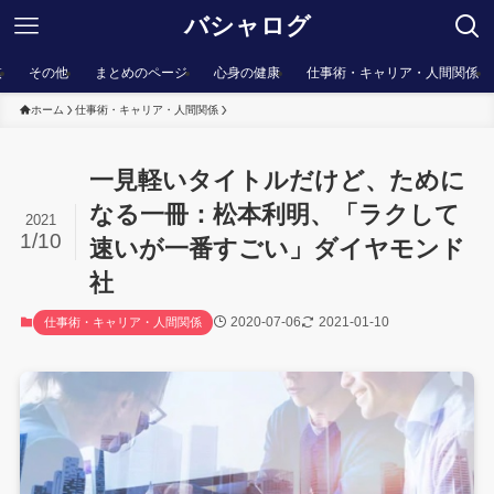
バシャログ
棋
その他
まとめのページ
心身の健康
仕事術・キャリア・人間関係
ホーム
仕事術・キャリア・人間関係
一見軽いタイトルだけど、ために
なる一冊：松本利明、「ラクして
2021
1/10
速いが一番すごい」ダイヤモンド
社
2020-07-06
2021-01-10
仕事術・キャリア・人間関係