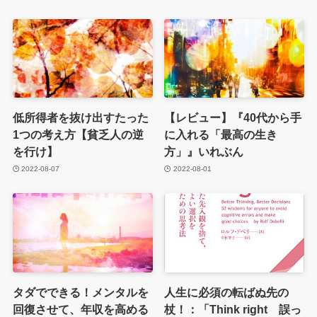
低所得者を抜け出すたった
【レビュー】『40代から手
1つの考え方【貧乏人の逆
に入れる「最高の生き
を行け】
方」』いれぶん
2022-08-07
2022-08-01
タダでできる！メンタルを
人生に必須の転ばぬ先の
回復させて、年収を高める
杖！：「Think right 誤っ