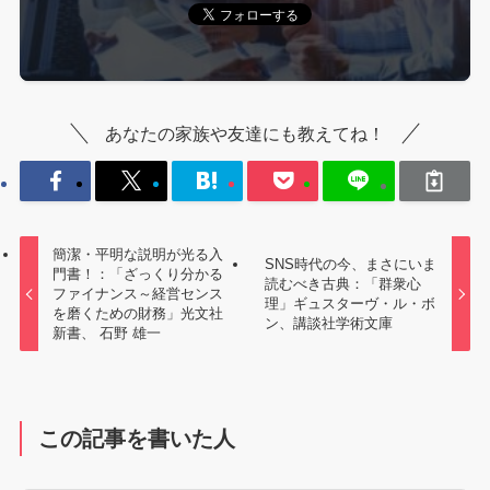
あなたの家族や友達にも教えてね！
簡潔・平明な説明が光る入
SNS時代の今、まさにいま
門書！：「ざっくり分かる
読むべき古典：「群衆心
ファイナンス～経営センス
理」ギュスターヴ・ル・ボ
を磨くための財務」光文社
ン、講談社学術文庫
新書、 石野 雄一
この記事を書いた人