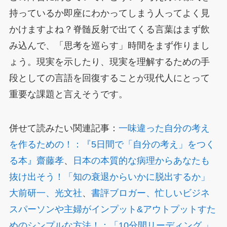
持っているか即座にわかってしまう人ってよく見
かけますよね？脊髄反射で出てくる言葉はまず飲
み込んで、「思考を巡らす」時間をまず作りまし
ょう。現実を示したり、現実を理解するための手
段としての言語を回復することが現代人にとって
重要な課題と言えそうです。
併せて読みたい関連記事：
一味違った自分の考え
を作るための！：『5日間で「自分の考え」をつく
る本』齋藤孝
、
日本の本質的な病理からあなたも
抜け出そう！「知の衰退からいかに脱出するか」
大前研一、光文社
、
書評ブロガー、忙しいビジネ
スパーソンや主婦がインプット&アウトプットすた
めのシンプルな方法！：「10分間リーディング 」