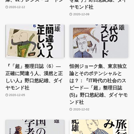
ヤモンド社
2020-12-12
2020-12-09
『「超」整理日誌〈6〉―
恒例ジョーク集、東京独立
正確に間違う人、漠然と正
論とそのポテンシャルと
しい人』野口悠紀雄、ダイ
は？：『IT時代の社会のス
ヤモンド社
ピード―「超」整理日誌
(5)』野口悠紀雄、ダイヤモ
2020-12-05
ンド社
2020-12-02