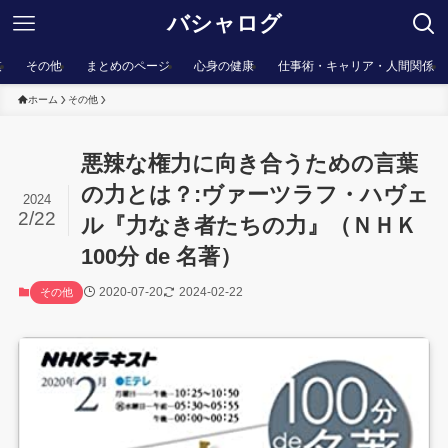
バシャログ
棋
その他
まとめのページ
心身の健康
仕事術・キャリア・人間関係
ホーム
その他
悪辣な権力に向き合うための言葉
の力とは？:ヴァーツラフ・ハヴェ
2024
2/22
ル『力なき者たちの力』（ＮＨＫ
100分 de 名著）
2020-07-20
2024-02-22
その他