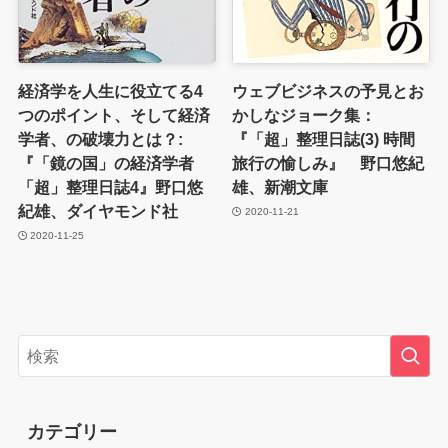
経済学を人生に役立てる4
ウェブビジネスの予見とお
つのポイント、そして経済
かしなジョーク集：
学者、の破壊力とは？:
『「超」整理日誌(3) 時間
『「鏡の国」の経済学者
旅行の愉しみ』 野口悠紀
「超」整理日誌4』野口悠
雄、新潮文庫
紀雄、ダイヤモンド社
2020-11-21
2020-11-25
カテゴリー