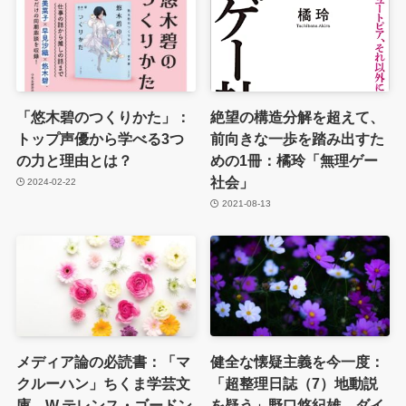
「悠木碧のつくりかた」：
絶望の構造分解を超えて、
トップ声優から学べる3つ
前向きな一歩を踏み出すた
の力と理由とは？
めの1冊：橘玲「無理ゲー
社会」
2024-02-22
2021-08-13
メディア論の必読書：「マ
健全な懐疑主義を今一度：
クルーハン」ちくま学芸文
「超整理日誌（7）地動説
庫、W.テレンス・ゴードン
を疑う」野口悠紀雄、ダイ