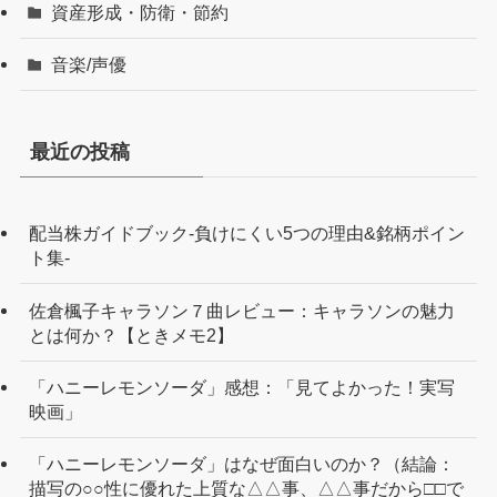
資産形成・防衛・節約
音楽/声優
最近の投稿
配当株ガイドブック-負けにくい5つの理由&銘柄ポイン
ト集-
佐倉楓子キャラソン７曲レビュー：キャラソンの魅力
とは何か？【ときメモ2】
「ハニーレモンソーダ」感想：「見てよかった！実写
映画」
「ハニーレモンソーダ」はなぜ面白いのか？（結論：
描写の○○性に優れた上質な△△事、△△事だから□□で