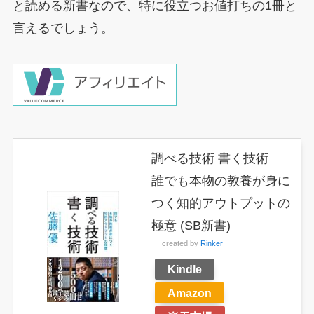
と読める新書なので、特に役立つお値打ちの1冊と
言えるでしょう。
調べる技術 書く技術
誰でも本物の教養が身に
つく知的アウトプットの
極意 (SB新書)
created by
Rinker
Kindle
Amazon