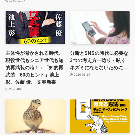
2020-11-07
主体性が脅かされる時代、
分断とSNSの時代に必要な
現役世代もシニア世代も知
3つの考え方―唸り・呟く
的再武装の時！：「知的再
ネズミにならないために―
武装 60のヒント」池上
2020-08-14
彰、佐藤 優、 文春新書
2020-09-02