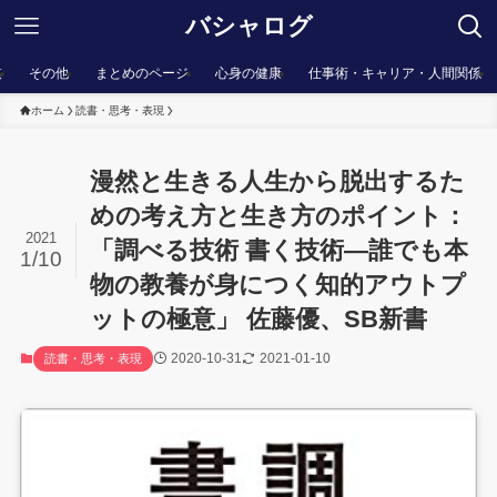
バシャログ
棋
その他
まとめのページ
心身の健康
仕事術・キャリア・人間関係
ホーム
読書・思考・表現
漫然と生きる人生から脱出するた
めの考え方と生き方のポイント：
2021
「調べる技術 書く技術―誰でも本
1/10
物の教養が身につく知的アウトプ
ットの極意」 佐藤優、SB新書
2020-10-31
2021-01-10
読書・思考・表現