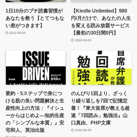
1日10分のプチ読書習慣が
【Kindle Unlimited】980
あなたを救う【とてつもな
円/月だけで、あなたの人生
い差がつきます】
を変える読み放題サービス
【最初の30日間0円】
2022-06-05
2022-04-03
要約・5ステップで身につ
のんびり1回より、ざっく
ける筋の良い問題解決と生
り繰り返しを7回で記憶定
産性向上の方法：『イシュ
着！『東大首席が教える超
ーからはじめよ―知的生産
速「7回読み」勉強法』山
の「シンプルな本質」』安
口真由、PHP文庫
宅和人、英治出版
2020-09-30