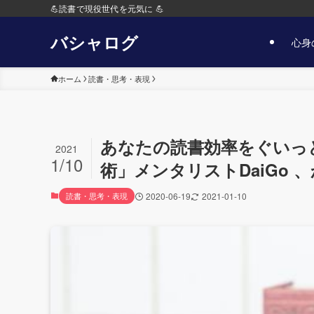
💪読書で現役世代を元気に 💪
バシャログ
心身
ホーム
読書・思考・表現
あなたの読書効率をぐいっ
2021
1/10
術」メンタリストDaiGo 
読書・思考・表現
2020-06-19
2021-01-10