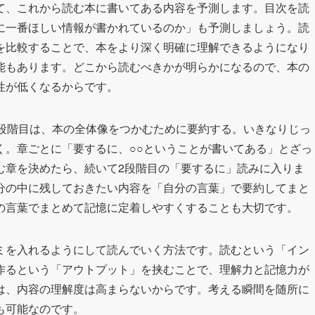
て、これから読む本に書いてある内容を予測します。目次を読
に一番ほしい情報が書かれているのか」も予測しましょう。読
を比較することで、本をより深く明確に理解できるようになり
能もあります。どこから読むべきかが明らかになるので、本の
性が低くなるからです。
1段階目は、本の全体像をつかむために要約する。いきなりじっ
く。章ごとに「要するに、○○ということが書いてある」とざっ
む章を決めたら、続いて2段階目の「要するに」読みに入りま
分の中に残しておきたい内容を「自分の言葉」で要約してまと
の言葉でまとめて記憶に定着しやすくすることも大切です。
ミを入れるようにして読んでいく方法です。読むという「イン
作るという「アウトプット」を挟むことで、理解力と記憶力が
は、内容の理解度は高まらないからです。考える瞬間を随所に
も可能なのです。