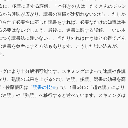
。次に、多読に関する誤解。「本好きの人は、たくさんのジャン
るから興味が広がり、読書の習慣が途切れないのだ」。たしか
迫られて必要性に応じた読書をすれば、必要なだけの知識は手
る必要はないでしょう。最後に、選書に関する誤解。「いい本
につく読書法に違いない」。当たり外れは付き物と心得てどん
の選書を参考にする方法もあります。こうした思い込みが、
す。
ングにより十分解消可能です。スキミングによって速読や多読
かり、熟読の成果も上がるので、速読、多読、選書の効果を高
家・佐藤優氏は「
読書の技法
」で、1冊5分の「超速読」により
の速読」や「熟読」へ移行すると述べています。スキミングは