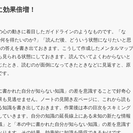
に効果倍増！
の心の動きに着目したガイドラインのようなものです。「な
ら何を得たいのか?」「読んだ後、どういう状態になりたいと思
りの答えを書き出ておきます。こうして作成したメンタルマッ
も見られる状態にしておきます。読んでいてよくわからないと
じたとき、読むのが面倒になってきたときなどに見返すと、原
です。
に書かれた自分が知らない知識」の差を意識することで好奇心
果も見逃せません。ノートの見開き左ページに、これから読も
る知識を書き出しておきます。作業後は本の目次をスキミング
していきます。自分の知識の延長線上にある未知の新たな情報
識」と「本の中に書かれた自分が知らない知識」の差を意識す
なります。その結果、効率的に知識を吸収できるわけです。