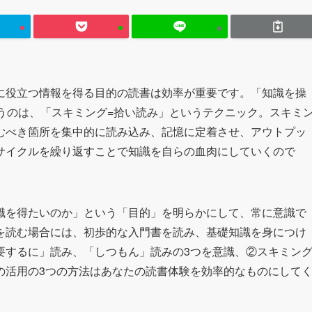
に役立つ情報を得る目的の読書は効率が重要です。「知識を操
に扱うのは、「スキミング=拾い読み」というテクニック。スキミ
むべき箇所を集中的に読み込み、記憶に定着させ、アウトプッ
サイクルを繰り返すことで知識を自らの血肉にしていくので
識を得たいのか」という「目的」を明らかにして、常に意識で
を読む場合には、初歩的な入門書を読み、基礎知識を身につけ
要するに」読み、「しつもん」読みの3つを意識、②スキミン
の活用の3つの方法はあなたの読書体験を効率的なものにして