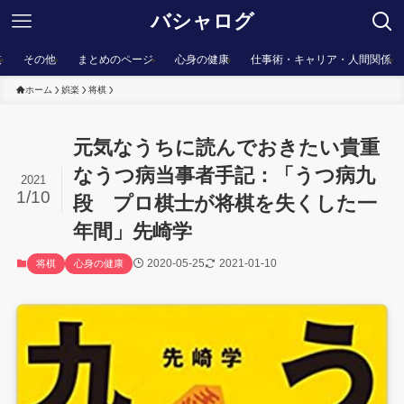
バシャログ
棋
その他
まとめのページ
心身の健康
仕事術・キャリア・人間関係
ホーム
娯楽
将棋
元気なうちに読んでおきたい貴重
なうつ病当事者手記：「うつ病九
2021
1/10
段 プロ棋士が将棋を失くした一
年間」先崎学
2020-05-25
2021-01-10
将棋
心身の健康