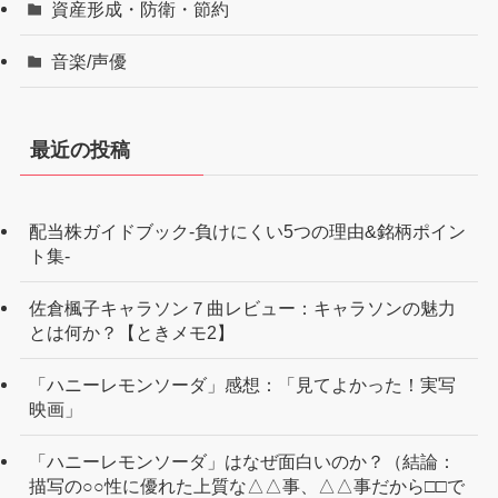
資産形成・防衛・節約
音楽/声優
最近の投稿
配当株ガイドブック-負けにくい5つの理由&銘柄ポイン
ト集-
佐倉楓子キャラソン７曲レビュー：キャラソンの魅力
とは何か？【ときメモ2】
「ハニーレモンソーダ」感想：「見てよかった！実写
映画」
「ハニーレモンソーダ」はなぜ面白いのか？（結論：
描写の○○性に優れた上質な△△事、△△事だから□□で