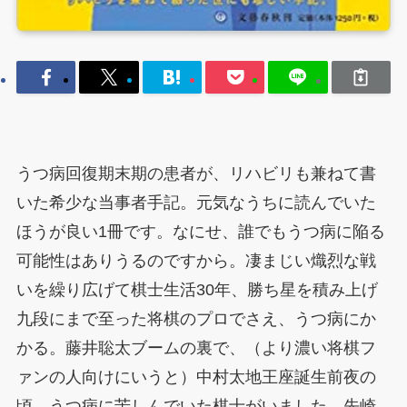
うつ病回復期末期の患者が、リハビリも兼ねて書
いた希少な当事者手記。元気なうちに読んでいた
ほうが良い1冊です。なにせ、誰でもうつ病に陥る
可能性はありうるのですから。凄まじい熾烈な戦
いを繰り広げて棋士生活30年、勝ち星を積み上げ
九段にまで至った将棋のプロでさえ、うつ病にか
かる。藤井聡太ブームの裏で、（より濃い将棋フ
ァンの人向けにいうと）中村太地王座誕生前夜の
頃、うつ病に苦しんでいた棋士がいました。先崎