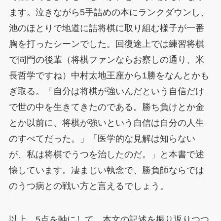
ます。泣きながら5手詰めの本にランクダウンし、
池のほとりで地道に詰将棋に取り組む様子が一番
胸を打ったシーンでした。回復途上では練習将棋
で同門の後輩（将棋ファンならお察しの通り、米
長哲学ですね）中村太地王座から1勝をなんとかも
ぎ取る。「自分は将棋が強いんだという自信だけ
で世の中を生きてきたのである。勝ち負けとか金
とか以前に、将棋が強いという自信は自分の人生
のすべてだった。」「医学的な見解は知らない
が、私は将棋でうつを治したのだ。」と本書で述
懐しています。凄まじい執念で、勝負師ならでは
のうつ病との戦い方と言えるでしょう。
以上、5点を軸にして、本文の記述を振り返りつつ