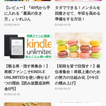
【レビュー】『40代から手
タダでできる！メンタルを
に入れる「最高の生き
回復させて、年収を高める
方」』いれぶん
準備をする方法！
2022-08-01
2022-07-31
【観る将・指す将集合！】
【初段を皆で目指す！】級
将棋ファンこそKINDLE
位者集合！将棋上達のため
UNLIMITEDを使い倒せる7
の努力の仕組み化【#今日
つの理由【読み放題追加料
の積み上げ】
金0円】
2021-01-17
2021-01-18