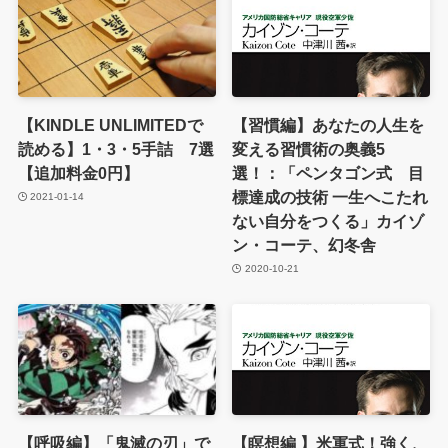
【KINDLE UNLIMITEDで
【習慣編】あなたの人生を
読める】1・3・5手詰 7選
変える習慣術の奥義5
【追加料金0円】
選！：「ペンタゴン式 目
標達成の技術 一生へこたれ
2021-01-14
ない自分をつくる」カイゾ
ン・コーテ、幻冬舎
2020-10-21
【呼吸編】「鬼滅の刃」で
【瞑想編 】米軍式！強く、