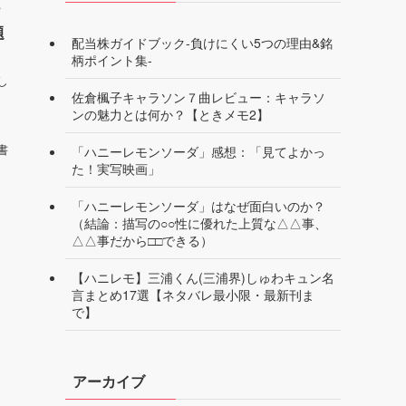
け
題
配当株ガイドブック-負けにくい5つの理由&銘
柄ポイント集-
し
佐倉楓子キャラソン７曲レビュー：キャラソ
ンの魅力とは何か？【ときメモ2】
書
「ハニーレモンソーダ」感想：「見てよかっ
】
た！実写映画」
「ハニーレモンソーダ」はなぜ面白いのか？
（結論：描写の○○性に優れた上質な△△事、
△△事だから□□できる）
【ハニレモ】三浦くん(三浦界)しゅわキュン名
言まとめ17選【ネタバレ最小限・最新刊ま
で】
アーカイブ