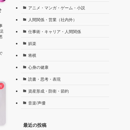
アニメ・マンガ・ゲーム・小説
せ
！
人間関係・営業（社内外）
事
物足
仕事術・キャリア・人間関係
悪
娯楽
ゃ
で
将棋
心身の健康
読書・思考・表現
約
資産形成・防衛・節約
音楽/声優
最近の投稿