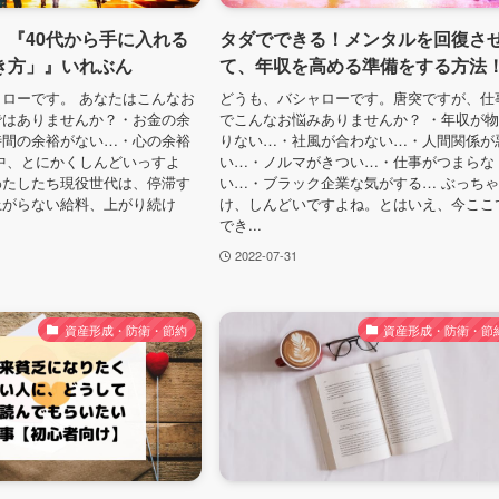
】『40代から手に入れる
タダでできる！メンタルを回復さ
き方」』いれぶん
て、年収を高める準備をする方法
ローです。 あなたはこんなお
どうも、バシャローです。唐突ですが、仕
ではありませんか？・お金の余
でこんなお悩みありませんか？ ・年収が
時間の余裕がない…・心の余裕
りない…・社風が合わない…・人間関係が
中、とにかくしんどいっすよ
い…・ノルマがきつい…・仕事がつまらな
わたしたち現役世代は、停滞す
い…・ブラック企業な気がする… ぶっち
上がらない給料、上がり続け
け、しんどいですよね。とはいえ、今ここ
でき...
2022-07-31
資産形成・防衛・節約
資産形成・防衛・節