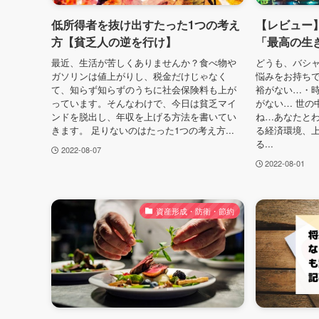
低所得者を抜け出すたった1つの考え
【レビュー
方【貧乏人の逆を行け】
「最高の生
最近、生活が苦しくありませんか？食べ物や
どうも、バシャ
ガソリンは値上がりし、税金だけじゃなく
悩みをお持ち
て、知らず知らずのうちに社会保険料も上が
裕がない…・
っています。そんなわけで、今日は貧乏マイ
がない… 世の
ンドを脱出し、年収を上げる方法を書いてい
ね…あなたと
きます。 足りないのはたった1つの考え方...
る経済環境、
る...
2022-08-07
2022-08-01
資産形成・防衛・節約