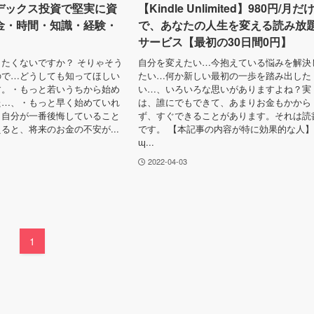
デックス投資で堅実に資
【Kindle Unlimited】980円/月だ
金・時間・知識・経験・
で、あなたの人生を変える読み放
サービス【最初の30日間0円】
たくないですか？ そりゃそう
自分を変えたい…今抱えている悩みを解決
ので…どうしても知ってほしい
たい…何か新しい最初の一歩を踏み出した
す。・もっと若いうちから始め
い…、いろいろな思いがありますよね？実
た…、・もっと早く始めていれ
は、誰にでもできて、あまりお金もかから
、自分が一番後悔していること
ず、すぐできることがあります。それは読
ると、将来のお金の不安が...
です。 【本記事の内容が特に効果的な人
ɰ...
2022-04-03
1