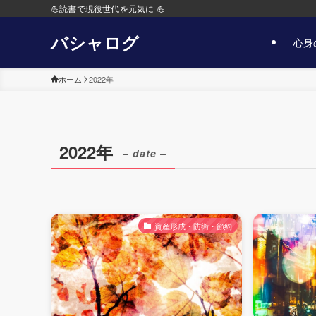
💪読書で現役世代を元気に 💪
バシャログ
心身
ホーム
2022年
2022年
– date –
資産形成・防衛・節約