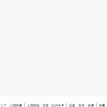
ャリア・人間関係
人間関係・営業（社内外）
読書・思考・表現
将棋